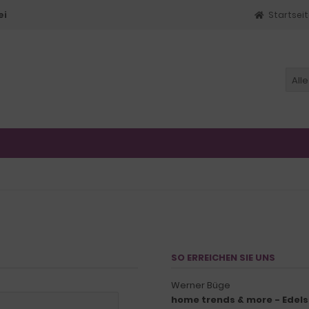
ei
Startsei
Alle
SO ERREICHEN SIE UNS
Werner Büge
home trends & more - Edels