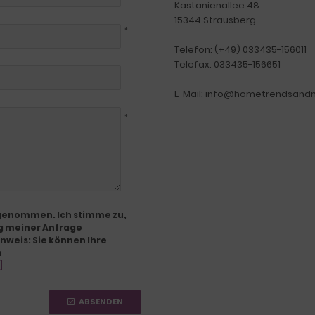
Kastanienallee 48
15344 Strausberg
*
Telefon: (+49) 033435-156011
Telefax: 033435-156651
E-Mail: info@hometrendsand
*
 genommen. Ich stimme zu,
g meiner Anfrage
nweis: Sie können Ihre
n
]
ABSENDEN