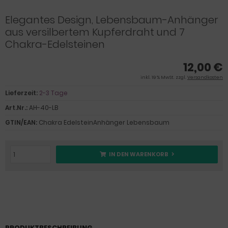
Elegantes Design, Lebensbaum-Anhänger
aus versilbertem Kupferdraht und 7
Chakra-Edelsteinen
12,00 €
inkl. 19 % MwSt. zzgl.
Versandkosten
Lieferzeit:
2-3 Tage
Art.Nr.:
AH-40-LB
GTIN/EAN:
Chakra EdelsteinAnhänger Lebensbaum
IN DEN WARENKORB
PRODUKTBESCHREIBUNG