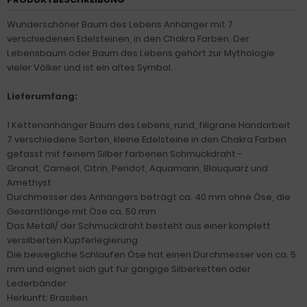
Wunderschöner Baum des Lebens Anhänger mit 7
verschiedenen Edelsteinen, in den Chakra Farben. Der
Lebensbaum oder Baum des Lebens gehört zur Mythologie
vieler Völker und ist ein altes Symbol.
Lieferumfang:
1 Kettenanhänger Baum des Lebens, rund, filigrane Handarbeit
7 verschiedene Sorten, kleine Edelsteine in den Chakra Farben
gefasst mit feinem Silber farbenen Schmuckdraht -
Granat, Carneol, Citrin, Peridot, Aquamarin, Blauquarz und
Amethyst
Durchmesser des Anhängers beträgt ca. 40 mm ohne Öse, die
Gesamtlänge mit Öse ca. 50 mm
Das Metall/ der Schmuckdraht besteht aus einer komplett
versilberten Kupferlegierung
Die bewegliche Schlaufen Öse hat einen Durchmesser von ca. 5
mm und eignet sich gut für gängige Silberketten oder
Lederbänder
Herkunft: Brasilien