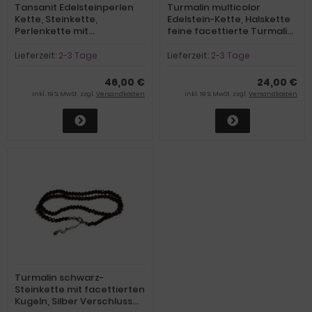
Tansanit Edelsteinperlen
Turmalin multicolor
Kette, Steinkette,
Edelstein-Kette, Halskette
Perlenkette mit
feine facettierte Turmalin-
facettierten Kugeln, Silber
Perlen, Steinkette
Verschluss
mehrfarbig
Lieferzeit:
2-3 Tage
Lieferzeit:
2-3 Tage
46,00 €
24,00 €
inkl. 19 % MwSt. zzgl.
Versandkosten
inkl. 19 % MwSt. zzgl.
Versandkosten
Turmalin schwarz-
Steinkette mit facettierten
Kugeln, Silber Verschluss