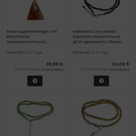
Feueropal Anhänger mit
Halskette Chrysokoll,
Band Kette,
Edelstein Halsschmuck
Opalsteinschmuck,
grün gemaserte Steine,
Kettenanhänger aus
Silber Verschluss mit
Mexiko, Matrixcabochon
Verlängerung
Lieferzeit:
2-3 Tage
Lieferzeit:
2-3 Tage
39,90 €
24,00 €
inkl. 19 % MwSt. zzgl.
Versandkosten
inkl. 19 % MwSt. zzgl.
Versandkosten