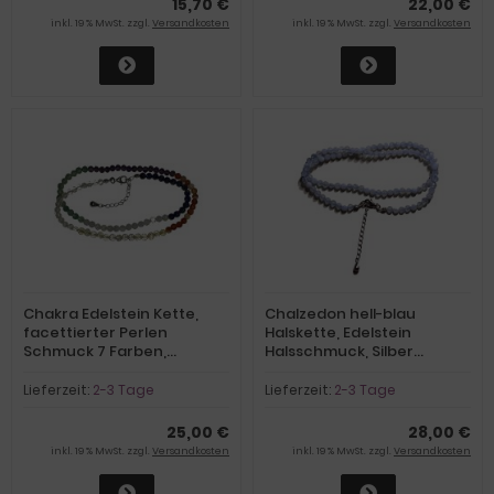
15,70 €
22,00 €
inkl. 19 % MwSt. zzgl.
Versandkosten
inkl. 19 % MwSt. zzgl.
Versandkosten
Chakra Edelstein Kette,
Chalzedon hell-blau
facettierter Perlen
Halskette, Edelstein
Schmuck 7 Farben,
Halsschmuck, Silber
Energiekette für Damen
Verschluss mit
und Herren, Silber
Verlängerung
Lieferzeit:
2-3 Tage
Lieferzeit:
2-3 Tage
Verschluss
25,00 €
28,00 €
inkl. 19 % MwSt. zzgl.
Versandkosten
inkl. 19 % MwSt. zzgl.
Versandkosten