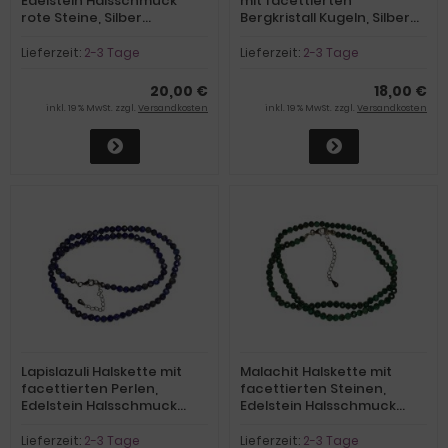
Edelstein Halsschmuck
mit facettierten
rote Steine, Silber
Bergkristall Kugeln, Silber
Verschluss mit
Verschluss mit
Verlängerung
Verlängerung
Lieferzeit:
2-3 Tage
Lieferzeit:
2-3 Tage
20,00 €
18,00 €
inkl. 19 % MwSt. zzgl.
Versandkosten
inkl. 19 % MwSt. zzgl.
Versandkosten
Lapislazuli Halskette mit
Malachit Halskette mit
facettierten Perlen,
facettierten Steinen,
Edelstein Halsschmuck
Edelstein Halsschmuck
blaue Lapis Steinkette,
grüne Steine, Silber
Silber Verschluss mit
Verschluss mit
Lieferzeit:
2-3 Tage
Lieferzeit:
2-3 Tage