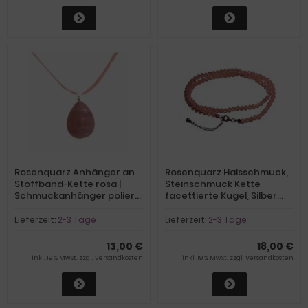
Rosenquarz Anhänger an
Rosenquarz Halsschmuck,
Stoffband-Kette rosa |
Steinschmuck Kette
Schmuckanhänger poliert |
facettierte Kugel, Silber
gebohrter Edelstein
Verschluss
Halsschmuck Stein rosa
Lieferzeit:
2-3 Tage
Lieferzeit:
2-3 Tage
Quarz
13,00 €
18,00 €
inkl. 19 % MwSt. zzgl.
Versandkosten
inkl. 19 % MwSt. zzgl.
Versandkosten