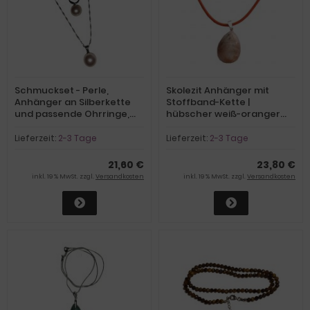
Schmuckset - Perle,
Skolezit Anhänger mit
Anhänger an Silberkette
Stoffband-Kette |
und passende Ohrringe,
hübscher weiß-oranger
Hochzeits-Perlenschmuck,
Edelstein mit eleganter
Valentinstag, Geburtstag
Maserung | mit 925 Silber
Lieferzeit:
2-3 Tage
Lieferzeit:
2-3 Tage
Öse
21,60 €
23,80 €
inkl. 19 % MwSt. zzgl.
Versandkosten
inkl. 19 % MwSt. zzgl.
Versandkosten