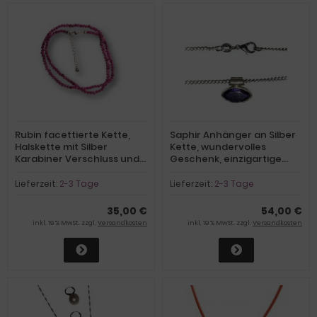
Rubin facettierte Kette,
Saphir Anhänger an Silber
Halskette mit Silber
Kette, wundervolles
Karabiner Verschluss und
Geschenk, einzigartige
Verlängerungskettchen,
Erinnerung, Unikat
Edelstein Rubinkette rot
Edelstein
Lieferzeit:
2-3 Tage
Lieferzeit:
2-3 Tage
35,00 €
54,00 €
inkl. 19 % MwSt. zzgl.
Versandkosten
inkl. 19 % MwSt. zzgl.
Versandkosten