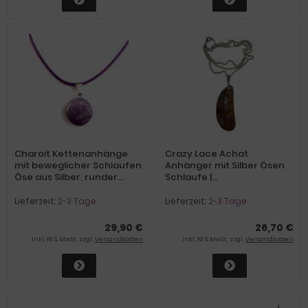
Charoit Kettenanhänge
Crazy Lace Achat
mit beweglicher Schlaufen
Anhänger mit Silber Ösen
Öse aus Silber, runder
Schlaufe |
Cabochon Schmuckstein
Schmuckanhänger mit 925
an Bandkette, N5
Silber Kette | moderner,
Lieferzeit:
2-3 Tage
Lieferzeit:
2-3 Tage
sehr schöner Halsschmuck
29,90 €
26,70 €
inkl. 19 % MwSt. zzgl.
Versandkosten
inkl. 19 % MwSt. zzgl.
Versandkosten