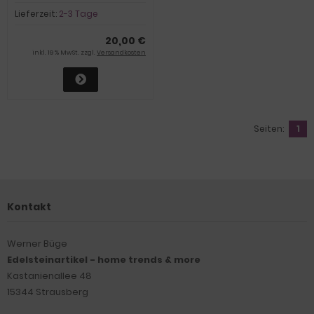
mit Verlängerung
Lieferzeit:
2-3 Tage
20,00 €
inkl. 19 % MwSt. zzgl.
Versandkosten
Seiten:
1
Kontakt
Werner Büge
Edelsteinartikel - home trends & more
Kastanienallee 48
15344 Strausberg