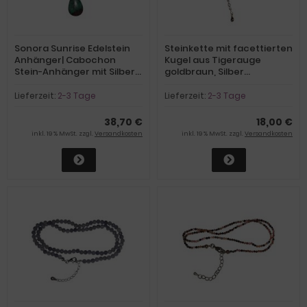
Sonora Sunrise Edelstein
Steinkette mit facettierten
Anhänger| Cabochon
Kugel aus Tigerauge
Stein-Anhänger mit Silber
goldbraun, Silber
Kette | Schlangenkette 925
Verschluss mit
Silber
Verlängerung
Lieferzeit:
2-3 Tage
Lieferzeit:
2-3 Tage
38,70 €
18,00 €
inkl. 19 % MwSt. zzgl.
Versandkosten
inkl. 19 % MwSt. zzgl.
Versandkosten