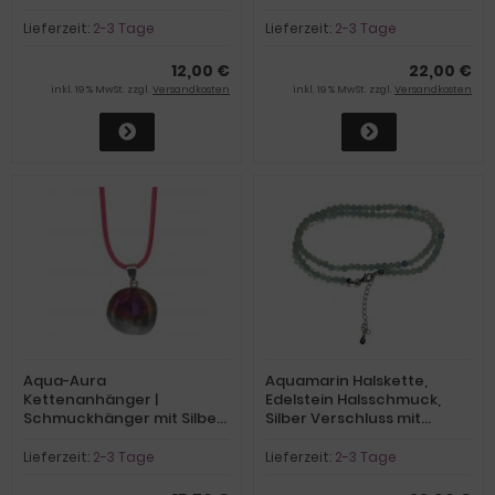
blauer Band-Kette
Verschluss-
Verlängerungskettchen |
Lieferzeit:
2-3 Tage
Lieferzeit:
2-3 Tage
Edelstein Kette violett
12,00 €
22,00 €
inkl. 19 % MwSt. zzgl.
Versandkosten
inkl. 19 % MwSt. zzgl.
Versandkosten
Aqua-Aura
Aquamarin Halskette,
Kettenanhänger |
Edelstein Halsschmuck,
Schmuckhänger mit Silber
Silber Verschluss mit
Öse | Trommelstein
Verlängerung
Edelstein Anhänger am
Lieferzeit:
2-3 Tage
Lieferzeit:
2-3 Tage
Stoffband mit Verschluss