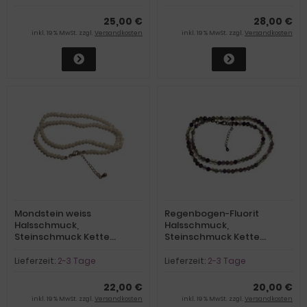
Verlängerung
Verlängerung
25,00 €
28,00 €
inkl. 19 % MwSt. zzgl.
Versandkosten
inkl. 19 % MwSt. zzgl.
Versandkosten
Mondstein weiss
Regenbogen-Fluorit
Halsschmuck,
Halsschmuck,
Steinschmuck Kette
Steinschmuck Kette
facettierte Kugel, Silber
facettierte Kugel, Silber
Verschluss
Verschluss
Lieferzeit:
2-3 Tage
Lieferzeit:
2-3 Tage
22,00 €
20,00 €
inkl. 19 % MwSt. zzgl.
Versandkosten
inkl. 19 % MwSt. zzgl.
Versandkosten