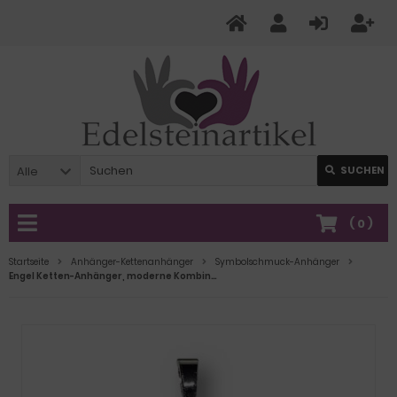
Alle
SUCHEN
(
0
)
Startseite
Anhänger-Kettenanhänger
Symbolschmuck-Anhänger
Engel Ketten-Anhänger, moderne Kombination aus Metall und rotem Jaspis, Silber farbend