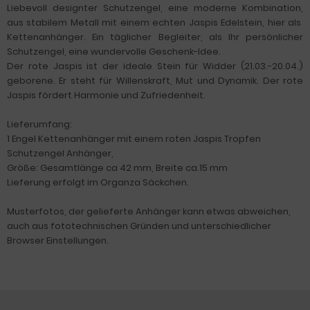
Liebevoll designter Schutzengel, eine moderne Kombination,
aus stabilem Metall mit einem echten Jaspis Edelstein, hier als
Kettenanhänger. Ein täglicher Begleiter, als Ihr persönlicher
Schutzengel, eine wundervolle Geschenk-Idee.
Der rote Jaspis ist der ideale Stein für Widder (21.03.-20.04.)
geborene. Er steht für Willenskraft, Mut und Dynamik. Der rote
Jaspis fördert Harmonie und Zufriedenheit.
Lieferumfang:
1 Engel Kettenanhänger mit einem roten Jaspis Tropfen
Schutzengel Anhänger,
Größe: Gesamtlänge ca 42 mm, Breite ca.15 mm
Lieferung erfolgt im Organza Säckchen.
Musterfotos, der gelieferte Anhänger kann etwas abweichen,
auch aus fototechnischen Gründen und unterschiedlicher
Browser Einstellungen.