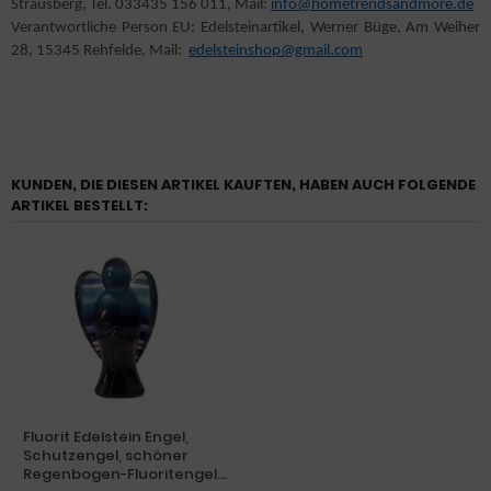
Strausberg, Tel. 033435 156 011, Mail:
info@hometrendsandmore.de
Verantwortliche Person EU: Edelsteinartikel, Werner Büge, Am Weiher
28, 15345 Rehfelde, Mail:
edelsteinshop@gmail.com
KUNDEN, DIE DIESEN ARTIKEL KAUFTEN, HABEN AUCH FOLGENDE
ARTIKEL BESTELLT:
Fluorit Edelstein Engel,
Schutzengel, schöner
Regenbogen-Fluoritengel,