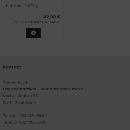
Steinengel zur Dekoration,
ca.7cm
Lieferzeit:
2-3 Tage
32,00 €
inkl. 19 % MwSt. zzgl.
Versandkosten
Kontakt
Werner Büge
Edelsteinartikel - home trends & more
Kastanienallee 48
15344 Strausberg
Telefon: 033435-156 011
Telefax: 033435-156 651