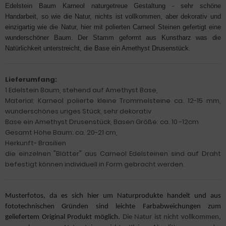
Edelstein Baum Karneol
naturgetreue Gestaltung - sehr schöne
Handarbeit, so wie die Natur, nichts ist vollkommen, aber dekorativ und
einzigartig wie die Natur, hier mit polierten Carneol Steinen gefertigt eine
wunderschöner Baum. Der Stamm geformt aus Kunstharz was die
Natürlichkeit unterstreicht, die Base ein Amethyst Drusenstück.
Lieferumfang:
1 Edelstein Baum,
stehend auf Amethyst Base,
Material: Karneol polierte kleine Trommelsteine ca. 12-15 mm,
wunderschönes uriges Stück, sehr dekorativ
Base ein Amethyst Drusenstück,
Basen Größe: ca. 10 -12cm
Gesamt Höhe Baum: ca. 20-21 cm,
Herkunft- Brasilien
die einzelnen "Blätter" aus Carneol Edelsteinen sind auf Draht
befestigt können individuell in Form gebracht werden.
Musterfotos, da es sich hier um Naturprodukte handelt und aus
fototechnischen Gründen sind leichte Farbabweichungen zum
geliefertem Original Produkt möglich.
Die Natur ist nicht vollkommen,