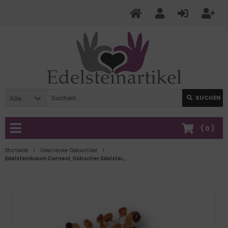
Alle
SUCHEN
(
0
)
Startseite
Geschenke-Dekoartikel
Edelsteinbaum Carneol, hübscher Edelstein Carneolbaum stehend auf Amethyst Base, Höhe ca.20-21 cm