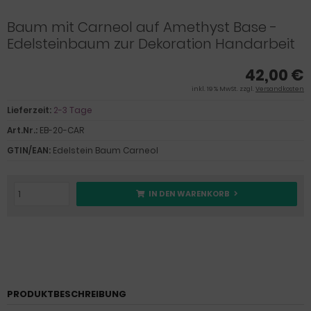
Baum mit Carneol auf Amethyst Base -
Edelsteinbaum zur Dekoration Handarbeit
42,00 €
inkl. 19 % MwSt. zzgl.
Versandkosten
Lieferzeit:
2-3 Tage
Art.Nr.:
EB-20-CAR
GTIN/EAN:
Edelstein Baum Carneol
IN DEN WARENKORB
PRODUKTBESCHREIBUNG