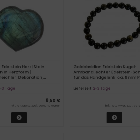
 Edelstein Herz| Stein
Goldobsidian Edelstein Kugel-
n in Herzform |
Armband, echter Edelstein-S
ichler, Dekoration,
für das Handgelenk, ca. 6 mm P
ger | Labradorit bunt
Armschmuck
nd
-3 Tage
Lieferzeit:
2-3 Tage
8,50 €
inkl. 19 % MwSt. zzgl.
Versandkosten
inkl. 19 % MwSt. zzgl.
Ver