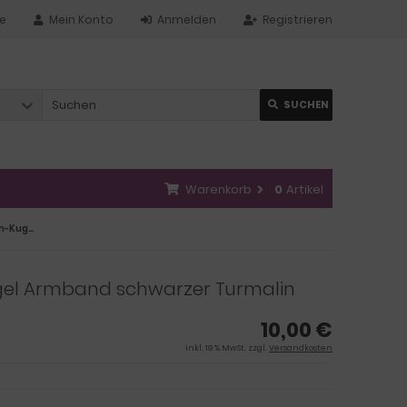
te
Mein Konto
Anmelden
Registrieren
SUCHEN
Warenkorb
0
Artikel
Schwarzer Turmalin/Schörl Edelstein-Kugel- Armband für Damen und Herren, schwarze polierte Turmalin-Perlen auf einem elastischen Faden, Schutzarmband für den Alltag
ugel Armband schwarzer Turmalin
10,00 €
inkl. 19 % MwSt. zzgl.
Versandkosten