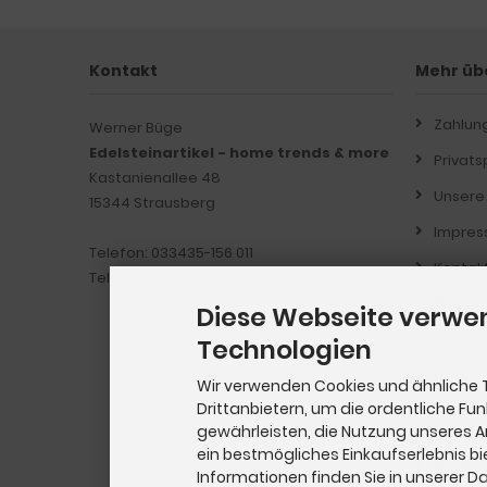
Kontakt
Mehr übe
Zahlun
Werner Büge
Edelsteinartikel - home trends & more
Privat
Kastanienallee 48
Unsere
15344 Strausberg
Impre
Telefon: 033435-156 011
Kontak
Telefax: 033435-156 651
Widerr
Diese Webseite verwe
Muster
Technologien
Lieferz
Wir verwenden Cookies und ähnliche 
Drittanbietern, um die ordentliche Fu
Informa
Kunde
gewährleisten, die Nutzung unseres 
ein bestmögliches Einkaufserlebnis bi
Cookie 
Informationen finden Sie in unserer 