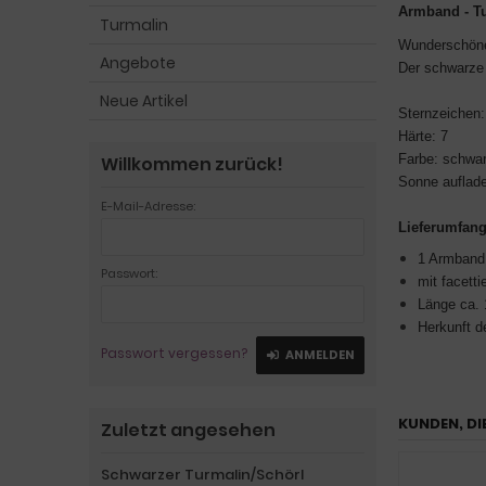
Armband - T
Turmalin
Wunderschöne 
Angebote
Der schwarze 
Neue Artikel
Sternzeichen:
Härte: 7
Farbe: schwa
Willkommen zurück!
Sonne auflad
E-Mail-Adresse:
Lieferumfan
1 Armband 
Passwort:
mit facett
Länge ca. 
Herkunft d
Passwort vergessen?
ANMELDEN
KUNDEN, DI
Zuletzt angesehen
Schwarzer Turmalin/Schörl