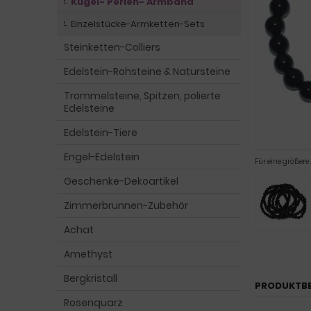
Kugel- Perlen- Armband
Einzelstücke-Armketten-Sets
Steinketten-Colliers
Edelstein-Rohsteine & Natursteine
Trommelsteine, Spitzen, polierte
Edelsteine
Edelstein-Tiere
Engel-Edelstein
Für eine größere
Geschenke-Dekoartikel
Zimmerbrunnen-Zubehör
Achat
Amethyst
Bergkristall
PRODUKTB
Rosenquarz