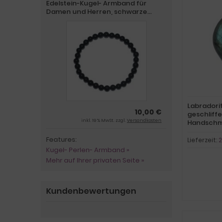
Edelstein-Kugel- Armband für
Damen und Herren, schwarze
polierte Turmalin-Perlen auf einem
elastischen Faden,
Schutzarmband für den Alltag
Labradorit
10,00 €
geschliffe
inkl. 19 % MwSt. zzgl.
Versandkosten
Handschme
Glücksbrin
Features:
schimmer
Lieferzeit:
2
Kugel- Perlen- Armband »
Mehr auf Ihrer privaten Seite »
Kundenbewertungen