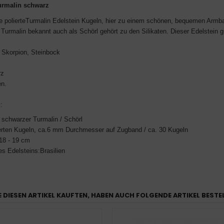
urmalin schwarz
polierteTurmalin Edelstein Kugeln, hier zu einem schönen, bequemen Armban
Turmalin bekannt auch als Schörl gehört zu den Silikaten. Dieser Edelstein gi
 Skorpion, Steinbock
rz
en.
g
:
schwarzer Turmalin / Schörl
ierten Kugeln, ca.6 mm Durchmesser auf Zugband / ca. 30 Kugeln
18 - 19 cm
es Edelsteins:Brasilien
E DIESEN ARTIKEL KAUFTEN, HABEN AUCH FOLGENDE ARTIKEL BESTE