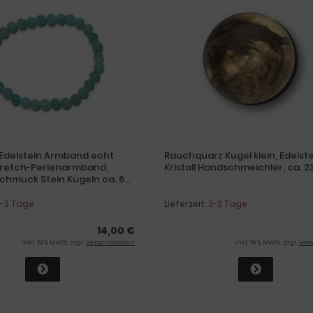
Edelstein Armband echt
Rauchquarz Kugel klein, Edelst
tretch-Perlenarmband,
Kristall Handschmeichler, ca. 
Schmuck Stein Kugeln ca. 6
-3 Tage
Lieferzeit:
2-3 Tage
14,00 €
inkl. 19 % MwSt. zzgl.
Versandkosten
inkl. 19 % MwSt. zzgl.
Ver