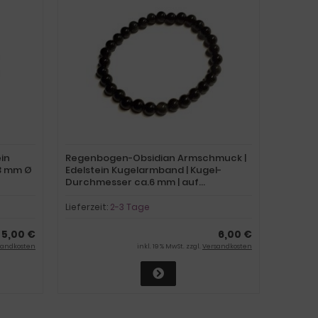
ein
Regenbogen-Obsidian Armschmuck |
23 mm Ø
Edelstein Kugelarmband | Kugel-
Durchmesser ca.6 mm | auf
elastischem Faden | für Damen und
Herren Steinschmuck echt
Lieferzeit:
2-3 Tage
5,00 €
6,00 €
sandkosten
inkl. 19 % MwSt. zzgl.
Versandkosten