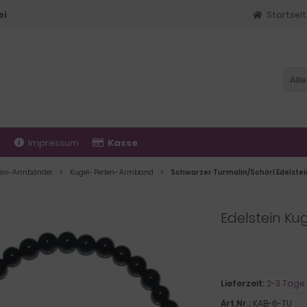
ei
Startsei
Alle
t
Impressum
Kasse
tein-Armbänder
Kugel- Perlen- Armband
Edelstein K
Lieferzeit:
2-3 Tage
Art.Nr.:
KAB-6-TU