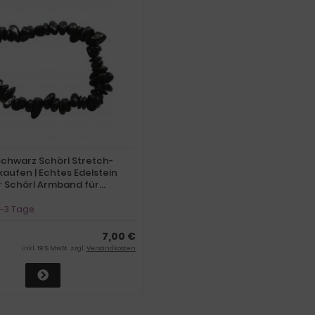
schwarz Schörl Stretch-
aufen | Echtes Edelstein
 Schörl Armband für
 Herren | Schutz- und
 Armband schwarze Turmalin
-3 Tage
teine
7,00 €
inkl. 19 % MwSt. zzgl.
Versandkosten