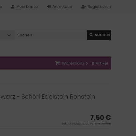
te
Mein Konto
Anmelden
Registrieren
SUCHEN
Warenkorb
0
Artikel
warz - Schörl Edelstein Rohstein
7,50 €
inkl. 19 % MwSt. zzgl.
Versandkosten