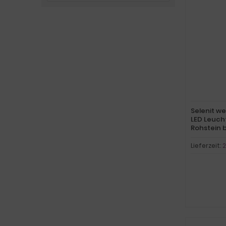
Selenit w
LED Leuch
Rohstein b
Lampe/Lic
Lieferzeit:
2