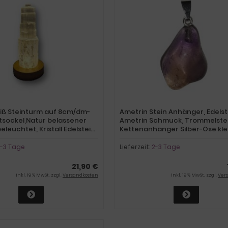
eiß Steinturm auf 8cm/dm-
Ametrin Stein Anhänger, Edelstein
tsockel,Natur belassener
Ametrin Schmuck, Trommelste
eleuchtet, Kristall Edelstein
Kettenanhänger Silber-Öse kle
ht
-3 Tage
Lieferzeit:
2-3 Tage
21,90 €
inkl. 19 % MwSt. zzgl.
Versandkosten
inkl. 19 % MwSt. zzgl.
Ver