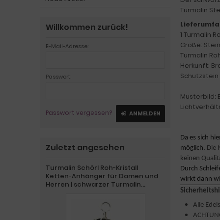
Turmalin St
Lieferumfa
Willkommen zurück!
1 Turmalin R
Größe: Stein
E-Mail-Adresse:
Turmalin Roh
Herkunft: Bra
Schutzstein
Passwort:
Musterbild:
Lichtverhäl
Passwort vergessen?
ANMELDEN
Da es sich h
Zuletzt angesehen
möglich.
Die 
keinen Qualit
Turmalin Schörl Roh-Kristall
Durch Schleif
Ketten-Anhänger für Damen und
wirkt dann wi
Herren | schwarzer Turmalin
Sicherheitsh
Heilstein Anhänger
Alle Ede
ACHTUNG 