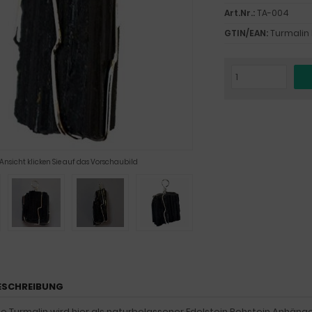
Art.Nr.:
TA-004
GTIN/EAN:
Turmalin
 Ansicht klicken Sie auf das Vorschaubild
ESCHREIBUNG
e Turmalin wird hier als naturbelassener Edelstein Rohstein Anhänge