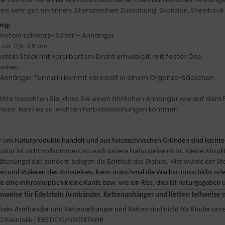
eins sehr gut erkennen. Sternzeichen Zuordnung: Skorpion, Steinbock
ng:
ohstein schwarz- Schörl - Anhänger
 ca. 2,5-3,5 cm
stein Stück mit versilbertem Draht umwickelt, mit fester Öse
silien
 Anhänger Turmalin kommt verpackt in einem Organza-Säckchen
 Bitte beachten Sie, dass Sie einen ähnlichen Anhänger wie auf de
tnisse, kann es zu leichten Farbabweichungen kommen
ier um Naturprodukte handelt und aus fototechnischen Gründen sind leicht
Natur ist nicht vollkommen, so auch unsere Natursteine nicht. Kleine Absp
ätsmangel dar, sondern belegen die Echtheit des Steines. Hier wurde der St
en und Polieren des Rohsteines, kann manchmal die Wachstumsschicht oder 
e eine mikroskopisch kleine Kante bzw. wie ein Riss, dies ist naturgegeben 
inweise für Edelstein Armbänder, Kettenanhänger und Ketten teilweise m
lstein-Armbänder und Kettenanhänger und Ketten sind nicht für Kinder unte
Kleinteile - ERSTICKUNSGFEFAHR