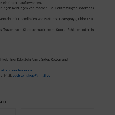
 Kleinkindern aufbewahren.
ierungen Reizungen verursachen. Bei Hautreizungen sofort das
n Kontakt mit Chemikalien wie Parfums, Haarsprays, Chlor (z.B.
s Tragen von Silberschmuck beim Sport, Schlafen oder in
igkeit Ihrer Edelstein Armbänder, Ketten und
etrendsandmore.de
e, Mail:
edelsteinshop@gmail.com
LLT: