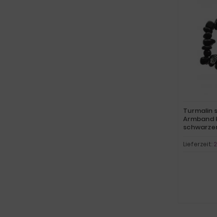
Turmalin 
Armband k
schwarzer
Damen und
Heilstein
Lieferzeit:
2
Trommels