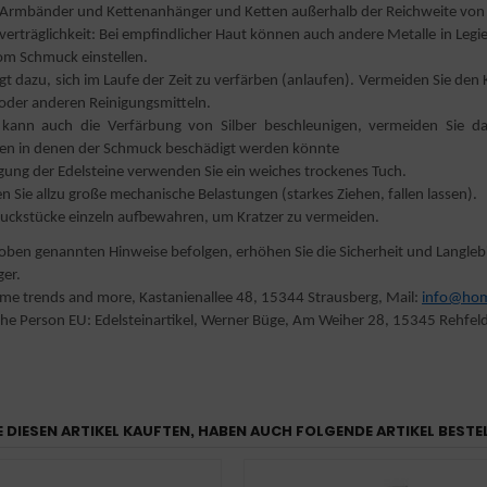
le Armbänder und Kettenanhänger und Ketten außerhalb der Reichweite von
verträglichkeit: Bei empfindlicher Haut können auch andere Metalle in Leg
om Schmuck einstellen.
igt dazu, sich im Laufe der Zeit zu verfärben (anlaufen). Vermeiden Sie de
 oder anderen Reinigungsmitteln.
kann auch die Verfärbung von Silber beschleunigen, vermeiden Sie da
nen in denen der Schmuck beschädigt werden könnte
igung der Edelsteine verwenden Sie ein weiches trockenes Tuch.
 Sie allzu große mechanische Belastungen (starkes Ziehen, fallen lassen).
uckstücke einzeln aufbewahren, um Kratzer zu vermeiden.
oben genannten Hinweise befolgen, erhöhen Sie die Sicherheit und Langleb
er.
ome trends and more, Kastanienallee 48, 15344 Strausberg, Mail:
info@hom
he Person EU: Edelsteinartikel, Werner Büge, Am Weiher 28, 15345 Rehfeld
E DIESEN ARTIKEL KAUFTEN, HABEN AUCH FOLGENDE ARTIKEL BESTE