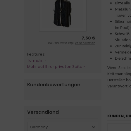
Bitte al
Metallun
Tragen v
Silber ne
im Pool)
Schweiß 
7,50 €
Situatio
inkl. 19 % MwSt. zzgl.
Versandkosten
Zur Rein
Vermeiden
Features:
Die Schm
Turmalin »
Mehr auf Ihrer privaten Seite »
Wenn Sie die 
Kettenanhäng
Hersteller: h
Kundenbewertungen
Verantwortlic
Versandland
KUNDEN, DI
Germany