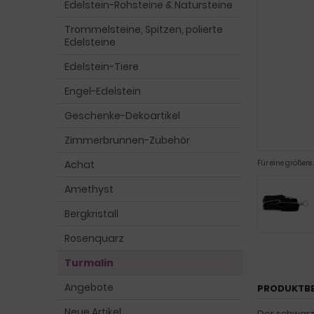
Edelstein-Rohsteine & Natursteine
Trommelsteine, Spitzen, polierte
Edelsteine
Edelstein-Tiere
Engel-Edelstein
Geschenke-Dekoartikel
Zimmerbrunnen-Zubehör
Achat
Für eine größere
Amethyst
Bergkristall
Rosenquarz
Turmalin
Angebote
PRODUKTB
Neue Artikel
Der schwarz