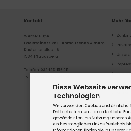
Kontakt
Mehr übe
Zahlun
Werner Büge
Edelsteinartikel - home trends & more
Privat
Kastanienallee 48
Unsere
15344 Strausberg
Impre
Telefon: 033435-156 011
Kontak
Telefax: 033435-156 651
Widerr
Diese Webseite verwe
Muster
Technologien
Lieferz
Wir verwenden Cookies und ähnliche 
Drittanbietern, um die ordentliche Fu
Informa
Kunde
gewährleisten, die Nutzung unseres 
ein bestmögliches Einkaufserlebnis bi
Cookie 
Informationen finden Sie in unserer 