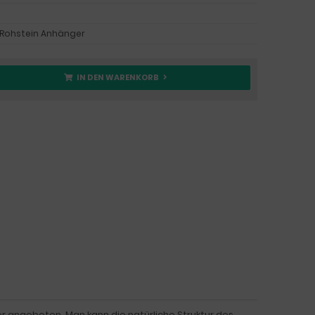
 Rohstein Anhänger
IN DEN WARENKORB
r angeboten. Man kann die natürliche Struktur des