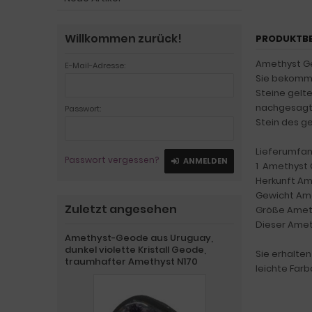
Willkommen zurück!
PRODUKTB
Amethyst Ge
E-Mail-Adresse:
Sie bekomme
Steine gelt
nachgesagt, 
Passwort:
Stein des g
Lieferumfan
Passwort vergessen?
ANMELDEN
1 Amethyst 
Herkunft Am
Gewicht Ame
Zuletzt angesehen
Größe Amethy
Dieser Amet
Amethyst-Geode aus Uruguay,
dunkel violette Kristall Geode,
Sie erhalte
traumhafter Amethyst N170
leichte Far