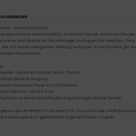
ESCHREIBUNG
ode - Amethyst Kristall
n eine schöne dunkel violette Amethyst Geode. Amethyst Geode zu
en immer und überall als Glücksbringer und begehrter Heilstein. De
die auf seiner reinigenden Wirkung aufbauen. In der Esoterik gilt der
eistigen Wachstums.
g:
Geode - Amethyst Kristall, Quarz Cluster
ethyst Mineral: Uruguay
thyst Edelstein Druse: ca. 1700 Gramm
st Stein roh: 12 x 13 x 11 cm
hyst hat ne kleine Standfläche, Kugelförmige offene Geode
n genau das Amethyst Stück vom Foto. Da es sich hier um Naturprod
babweichungen zum geliefertem Original Produkt möglich.