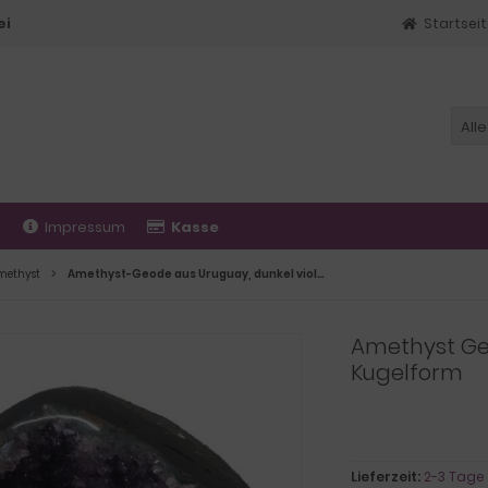
ei
Startsei
Alle
t
Impressum
Kasse
methyst
Amethyst-Geode aus Uruguay, dunkel violette Kristall Geode, traumhafter Amethyst N170
Amethyst Geo
Kugelform
Lieferzeit:
2-3 Tage