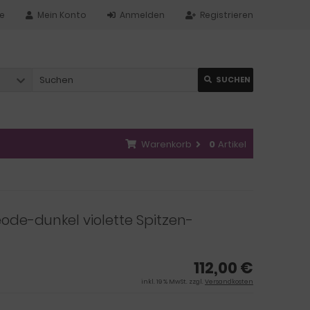
te
Mein Konto
Anmelden
Registrieren
SUCHEN
Warenkorb
0
Artikel
de-dunkel violette Spitzen-
112,00 €
inkl. 19 % MwSt. zzgl.
Versandkosten