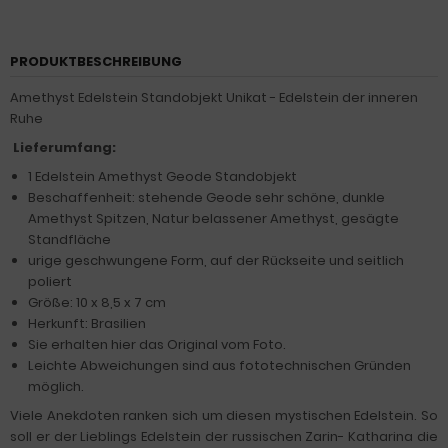
PRODUKTBESCHREIBUNG
Amethyst Edelstein Standobjekt
Unikat - Edelstein der inneren
Ruhe
Lieferumfang:
1 Edelstein Amethyst Geode Standobjekt
Beschaffenheit: stehende Geode sehr schöne, dunkle
Amethyst Spitzen, Natur belassener Amethyst, gesägte
Standfläche
urige geschwungene Form, auf der Rückseite und seitlich
poliert
Größe: 10 x 8,5 x 7 cm
Herkunft: Brasilien
Sie erhalten hier das Original vom Foto.
Leichte Abweichungen sind aus fototechnischen Gründen
möglich.
Viele Anekdoten ranken sich um diesen mystischen Edelstein. So
soll er der Lieblings Edelstein der russischen Zarin- Katharina die