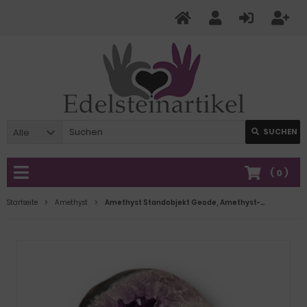
Alle
SUCHEN
(
0
)
Startseite
Amethyst
Amethyst Standobjekt Geode, Amethyst-Kristall-Druse geschwungene, polierte Form, N960