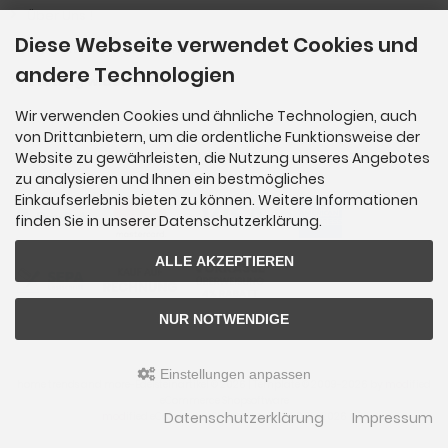
Über Uns !
Diese Webseite verwendet Cookies und
Produkt-Informationen
andere Technologien
Vertrag widerrufen
Wir verwenden Cookies und ähnliche Technologien, auch
von Drittanbietern, um die ordentliche Funktionsweise der
Zahlungsmethoden
Website zu gewährleisten, die Nutzung unseres Angebotes
zu analysieren und Ihnen ein bestmögliches
Einkaufserlebnis bieten zu können. Weitere Informationen
finden Sie in unserer Datenschutzerklärung.
ALLE AKZEPTIEREN
NUR NOTWENDIGE
Einstellungen anpassen
home trends and more-Edelsteinartikel © 2026 | Template © 2009-2026 by
mod
ified
eCommerce Shopsoftware
Datenschutzerklärung
Impressum
mod
ified eCommerce Shopsoftware © 2009-2026