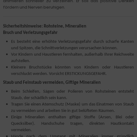
animieren schneller zu verzeihen. Er soll das positive Denken
fördern und Nerven beruhigen.
Sicherheitshinweise: Rohsteine, Mineralien
Bruch und Verletzungsgefahr
Es besteht eine erhöhte Verletzungsgefahr durch scharfe Kanten
und Spitzen, die Schnittverletzungen verursachen können.
Vor Kindern und Haustieren fernhalten, außerhalb Ihrer Reichweite
aufstellen.
Kleinere Bruchstücke könnten von Kindern oder Haustieren
verschluckt werden. Vorsicht ERSTICKUNGSGEFAHR.
Staub und Feinstaub vermeiden, Giftige Mineralien
Beim Schleifen, Sägen oder Polieren von Rohsteinen entsteht
Staub, der schädlich sein kann.
Tragen Sie einen Atemschutz (Maske) um das Einatmen von Staub
zu vermeiden und arbeiten Sie in gut belüfteten Räumen.
Einige Mineralien enthalten giftige Stoffe (Arsen, Blei oder
Quecksilber). Handschuhe tragen, direkten Hautkontakt
vermeiden.
Hände nach dem Umgang mit Mineralien immer gründlich