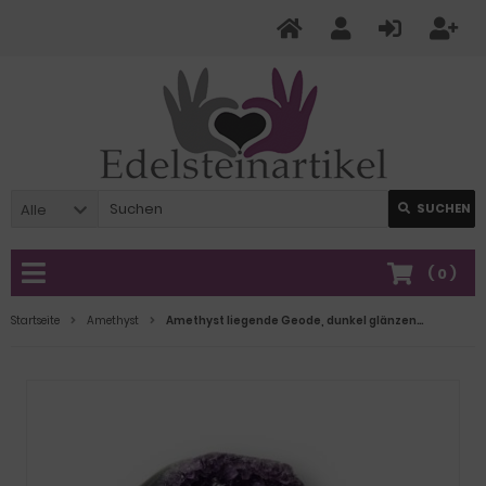
Alle
SUCHEN
(
0
)
Startseite
Amethyst
Amethyst liegende Geode, dunkel glänzende Amethystspitzen, Druse geschwungene, polierte Form, N2280