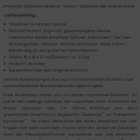
Amethyst Edelstein liegend -
Unikat - Edelstein der inneren Ruhe
Lieferumfang:
1 Edelstein Amethyst Geode
Beschaffenheit: liegende, geschwungene Geode,
traumhafte dunkle Amethyst Spitzen, edel poliert, fast kein
Muttergestein, reinstes, feinstes Amethyst, feine Achat-
Bänderung an den polierten Seitenflächen
Größe: 15 x 18 x 10 cm/Gewicht ca. 2,2 kg
Herkunft: Brasilien
Sie erhalten hier das Original vom Foto.
Leichte Abweichungen sind aus fototechnischen Gründen oder
unterschiedlicher Browser Einstellungen möglich.
Viele Anekdoten ranken sich um diesen mystischen Edelstein. So
soll er der Lieblings Edelstein der russischen Zarin- Katharina die
Große- gewesen sein. Der Name Amethyst ,aus dem
griechischen Amethystos abgeleitet, bedeutet " vor Trunkenheit
bewahren" . So sollen Menschen die einen Amethyst bei sich
tragen sich nicht betrinken. Heute wird der Amethyst Edelstein
auch als Freundschaftsstein bezeichnet und soll Menschen