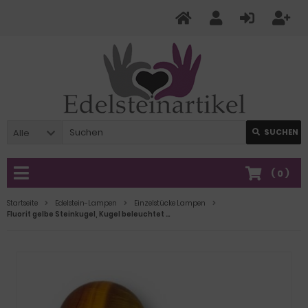
Alle
SUCHEN
(
0
)
Startseite
Edelstein-Lampen
Einzelstücke Lampen
Fluorit gelbe Steinkugel, Kugel beleuchtet auf LED-kaltlicht Holzstamm-Sockel mit USB-Stecker, echte Edelsteinkugel, N368