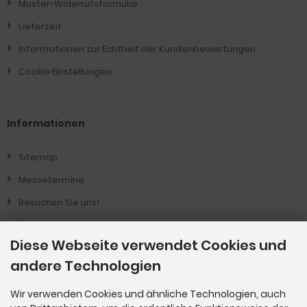
Muster-Widerrufsformular
Lieferzeit
Informationen zur Echtheit der Kundenbewertungen
Cookie Einstellungen
Informationen
Sitemap
Messetermine
Besuchen Sie uns!
Über Uns !
Diese Webseite verwendet Cookies und
Produkt-Informationen
andere Technologien
Vertrag widerrufen
Wir verwenden Cookies und ähnliche Technologien, auch