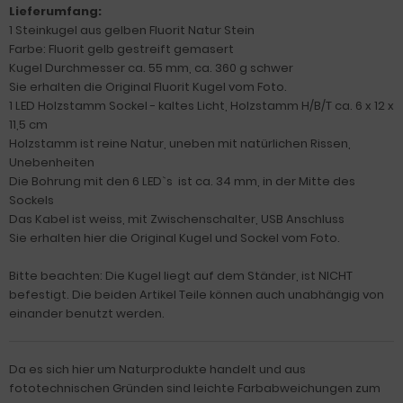
Lieferumfang:
1 Steinkugel aus gelben Fluorit Natur Stein
Farbe: Fluorit gelb gestreift gemasert
Kugel Durchmesser ca. 55 mm, ca. 360 g schwer
Sie erhalten die Original Fluorit Kugel vom Foto.
1 LED Holzstamm Sockel - kaltes Licht, Holzstamm H/B/T ca. 6 x 12 x
11,5 cm
Holzstamm ist reine Natur, uneben mit natürlichen Rissen,
Unebenheiten
Die Bohrung mit den 6 LED`s ist ca. 34 mm, in der Mitte des
Sockels
Das Kabel ist weiss, mit Zwischenschalter, USB Anschluss
Sie erhalten hier die Original Kugel und Sockel vom Foto.
Bitte beachten: Die Kugel liegt auf dem Ständer, ist NICHT
befestigt. Die beiden Artikel Teile können auch unabhängig von
einander benutzt werden.
Da es sich hier um Naturprodukte handelt und aus
fototechnischen Gründen sind leichte Farbabweichungen zum