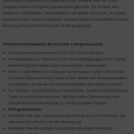
Die angebotenen Ersatzteile sind auf unsere, hier im Shop
angebotenen Lampen passend hergestellt. Für Artikel, von
anderen Herstellern, übernehmen wir keine Garantie, ob diese
passend sind. Unsere Lampen-Sockel haben ausschließlich eine
Fassung E14 und sind bis max.25 W ausgelegt.
Sicherheitshinweise Ersatzteil-Lampensockel
Netzspannung beachten 220-240 Volt in Europa
Verkabelung vor Gebrauch auf Beschädigung prüfen. Keine
beschädigten Kabel oder Steckdosen verwenden.
Nicht in der Nähe von Wasser verwenden, nicht in feuchten
Räumen (Badezimmer) oder in der Nähe von Wasserquellen
aufstellen, da sie ein Stromschlagrisiko darstellen können.
Vor Kindern und Haustieren fernhalten. Zudem können kleine
Teile, scharfe Kanten oder Splitter beim Zerbrechen des
Leuchtmittels/Glühlampe zu Verletzungen führen.
Pflegehinweise
Schalten Sie den Lampensockel immer aus und Trennen Sie
sie vom Stromnetz vor der Reinigung.
Reinigen Sie die Lampe vorsichtig mit einem weichen