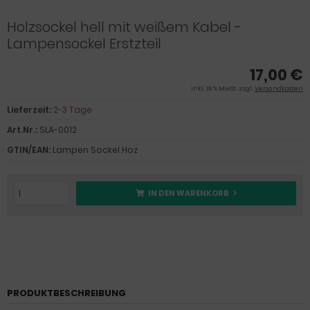
Holzsockel hell mit weißem Kabel -
Lampensockel Erstzteil
17,00 €
inkl. 19 % MwSt. zzgl.
Versandkosten
Lieferzeit:
2-3 Tage
Art.Nr.:
SLA-0012
GTIN/EAN:
Lampen Sockel Hoz
IN DEN WARENKORB
PRODUKTBESCHREIBUNG