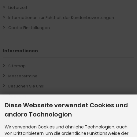
Lieferzeit
Informationen zur Echtheit der Kundenbewertungen
Cookie Einstellungen
Informationen
Sitemap
Messetermine
Besuchen Sie uns!
Über Uns !
Diese Webseite verwendet Cookies und
Produkt-Informationen
andere Technologien
Vertrag widerrufen
Wir verwenden Cookies und ähnliche Technologien, auch
von Drittanbietern, um die ordentliche Funktionsweise der