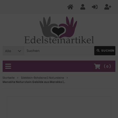
Alle
SUCHEN
(
0
)
Startseite
Edelstein-Rohsteine & Natursteine
Menalite Naturstein Gebilde aus Marokko |Frauenstein, Göttin Stein Figur | Menalite Stone Rarität | N92