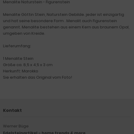
Menalite Naturstein - Figurenstein
Menalite Göttin Stein, Naturstein Gebilde. jeder ist einzigartig
und hat seine besondere Form . Menalit auch Figurenstein
genannt. Menalite bestehen aus einem Kern aus braunem Opal,
umgeben von Kreide.
Lieferumfang:
1 Menalite Stein
Größe ca. 8,5 x 4,5 x 3 cm
Herkunft: Marokko
Sie erhalten das Original vom Foto!
Kontakt
Werner Büge
Edelsteinartikel - home trends & more