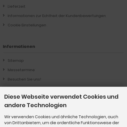
Lieferzeit
Informationen zur Echtheit der Kundenbewertungen
Cookie Einstellungen
Informationen
Sitemap
Messetermine
Besuchen Sie uns!
Über Uns !
Diese Webseite verwendet Cookies und
Produkt-Informationen
andere Technologien
Vertrag widerrufen
Wir verwenden Cookies und ähnliche Technologien, auch
von Drittanbietern, um die ordentliche Funktionsweise der