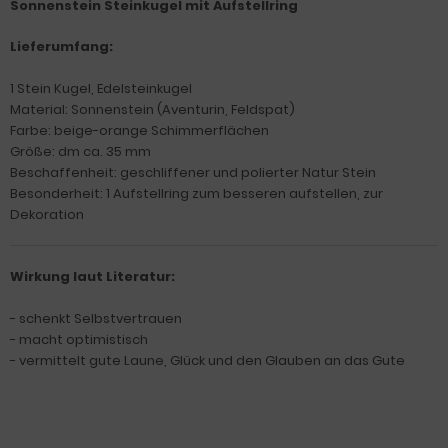
Sonnenstein Steinkugel mit Aufstellring
Lieferumfang:
1 Stein Kugel, Edelsteinkugel
Material: Sonnenstein (Aventurin, Feldspat)
Farbe: beige-orange Schimmerflächen
Größe: dm ca. 35 mm
Beschaffenheit: geschliffener und polierter Natur Stein
Besonderheit: 1 Aufstellring zum besseren aufstellen, zur
Dekoration
Wirkung laut Literatur:
- schenkt Selbstvertrauen
- macht optimistisch
- vermittelt gute Laune, Glück und den Glauben an das Gute