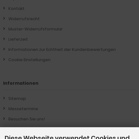
Kontakt
Widerrufsrecht
Muster-Widerrufsformular
Lieferzeit
Informationen zur Echtheit der Kundenbewertungen
Cookie Einstellungen
Informationen
Sitemap
Messetermine
Besuchen Sie uns!
Über Uns !
Diese Webseite verwendet Cookies und