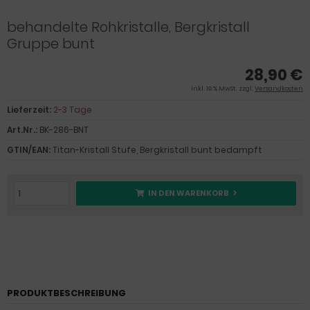
behandelte Rohkristalle, Bergkristall
Gruppe bunt
28,90 €
inkl. 19 % MwSt. zzgl.
Versandkosten
Lieferzeit:
2-3 Tage
Art.Nr.:
BK-286-BNT
GTIN/EAN:
Titan-Kristall Stufe, Bergkristall bunt bedampft
IN DEN WARENKORB
PRODUKTBESCHREIBUNG