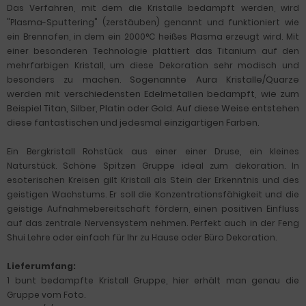
Das Verfahren, mit dem die Kristalle bedampft werden, wird
"Plasma-Sputtering" (zerstäuben) genannt und funktioniert wie
ein Brennofen, in dem ein 2000°C heißes Plasma erzeugt wird.
Mit
einer besonderen Technologie plattiert das Titanium auf den
mehrfarbigen Kristall, um diese Dekoration sehr modisch und
Sogenannte Aura Kristalle/Quarze
besonders zu machen.
werden mit verschiedensten Edelmetallen bedampft, wie zum
Beispiel Titan, Silber, Platin oder Gold. Auf diese Weise entstehen
diese fantastischen und jedesmal einzigartigen Farben.
Ein Bergkristall Rohstück aus einer einer Druse, ein kleines
Naturstück. Schöne Spitzen Gruppe ideal zum dekoration. In
esoterischen Kreisen gilt Kristall als Stein der Erkenntnis und des
geistigen Wachstums. Er soll die Konzentrationsfähigkeit und die
geistige Aufnahmebereitschaft fördern, einen positiven Einfluss
auf das zentrale Nervensystem nehmen. Perfekt auch in der Feng
Shui Lehre oder einfach für Ihr zu Hause oder Büro Dekoration.
Lieferumfang:
1 bunt bedampfte Kristall Gruppe, hier erhält man genau die
Gruppe vom Foto.