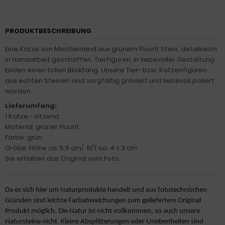
PRODUKTBESCHREIBUNG
Eine Katze von Meisterhand aus grünem Fluorit Stein, detailreich
in Handarbeit geschaffen. Tierfiguren, in liebevoller Gestaltung
bilden einen tollen Blickfang. Unsere Tier- bzw. Katzenfiguren
aus echten Steinen sind sorgfältig graviert und liebevoll poliert
worden.
Lieferumfang:
1 Katze - sitzend
Material: grüner Fluorit
Farbe: grün
Größe: Höhe ca. 5,5 cm/ B/T ca. 4 x 3 cm
Sie erhalten das Original vom Foto.
Da es sich hier um Naturprodukte handelt und aus fototechnischen
Gründen sind leichte Farbabweichungen zum geliefertem Original
Produkt möglich. Die Natur ist nicht vollkommen, so auch unsere
Natursteine nicht. Kleine Absplitterungen oder Unebenheiten sind