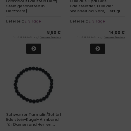
Labradorit Edelstein Herz|
Eule aus Opal Glas
Stein geschliffen in
Edelsteintier, Eule der
Herzform |
Weisheit ca.5 cm, Tierfigur
Handschmeichler,
Geschenk, Dekoration
Dekoration, Glücksbringer |
Lieferzeit:
2-3 Tage
Lieferzeit:
2-3 Tage
Labradorit bunt
schimmernd
8,50 €
14,00 €
inkl. 19 % MwSt. zzgl.
Versandkosten
inkl. 19 % MwSt. zzgl.
Versandkosten
Schwarzer Turmalin/Schörl
Edelstein-Kugel- Armband
für Damen und Herren,
schwarze polierte