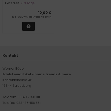
Turmalin-Perlen auf einem
Lieferzeit:
2-3 Tage
elastischen Faden,
Schutzarmband für den
10,00 €
Alltag
inkl. 19 % MwSt. zzgl.
Versandkosten
Kontakt
Werner Büge
Edelsteinartikel - home trends & more
Kastanienallee 48
15344 Strausberg
Telefon: 033435-156 011
Telefax: 033435-156 651